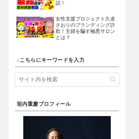
説！
女性支援プロジェクト久道
さおりのブランディング詐
欺！主婦を騙す極悪サロン
とは？
↓こちらにキーワードを入力
垣内重慶プロフィール