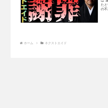
は”
たと
の不
ホーム
ネクストエイド