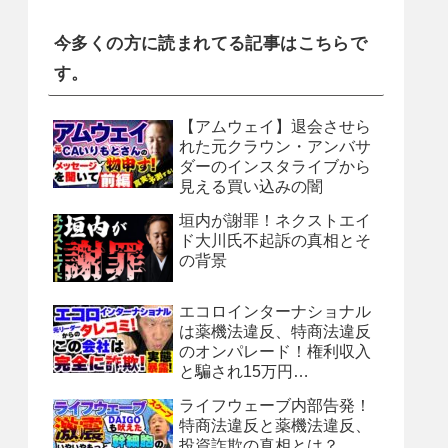
今多くの方に読まれてる記事はこちらで
す。
【アムウェイ】退会させら
れた元クラウン・アンバサ
ダーのインスタライブから
見える買い込みの闇
垣内が謝罪！ネクストエイ
ド大川氏不起訴の真相とそ
の背景
エコロインターナショナル
は薬機法違反、特商法違反
のオンパレード！権利収入
と騙され15万円…
ライフウェーブ内部告発！
特商法違反と薬機法違反、
投資詐欺の真相とは？