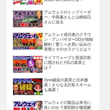
アムウェイのトップリーダ
ー、中島薫さんと山崎拓巳
さんに迫る
アムウェイ成功者のクラウ
ン・アンバサダーDDが強制
解約！驚くべき買い込みの
実態とそのカラクリとは？
ライフウェーブと投資詐欺
に隠されたY氏の真実と
は？
Vyvo破綻の真実と日本撤
退！さらなる詐欺スキーム
も暴露！
アムウェイの製品は本当に
良いのか？薬剤師が徹底解