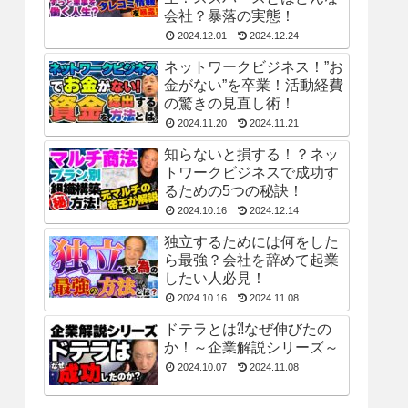
会社？暴落の実態！
2024.12.01
2024.12.24
ネットワークビジネス！”お
金がない”を卒業！活動経費
の驚きの見直し術！
2024.11.20
2024.11.21
知らないと損する！？ネッ
トワークビジネスで成功す
るための5つの秘訣！
2024.10.16
2024.12.14
独立するためには何をした
ら最強？会社を辞めて起業
したい人必見！
2024.10.16
2024.11.08
ドテラとは⁈なぜ伸びたの
か！～企業解説シリーズ～
2024.10.07
2024.11.08