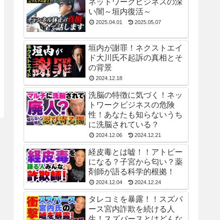
ネットワークビジネスの深
い闇～垣内復活～
2025.04.01
2025.05.07
垣内が謝罪！ネクストエイ
ド大川氏不起訴の真相とそ
の背景
2024.12.18
洗脳の特徴に気づく！ネッ
トワークビジネスの危険
性！あなたも知らないうち
に洗脳されている？
2024.12.06
2024.12.21
経皮毒とは嘘！！アトピー
になる？子宮から匂い？薬
剤師が語る科学的根拠！
2024.12.04
2024.12.24
タレコミを暴露！！スズバ
ース宮内詐欺を続ける人
生！スズバースとはどんな