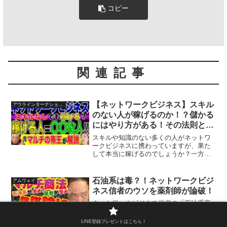
コピー
関連記事
【ネットワークビジネス】スキル
アウラインターナショナル・ミライズ
のない人が稼げるのか！？儲かる
にはやり方がある！その法則と
は！？
スキルや知識のない多くの人がネットワ
ークビジネスに携わっていますが、果た
して本当に稼げるのでしょうか？一方、
ネットワークビジネスで儲かる、ある法
則があるんです！本記事では上記をシリ
アルアントレプレナーで現役の企業経営
石油系は毒？！ネットワークビジ
アムウェイ
者、そして元ネットワーク...
ネス信者のウソを薬剤師が論破！
ネットワークビジネス信者の「石油系商
品はダメ！」というプレゼンを聞いたこ
とはありませんか？それはウソです。間
LINE登録プレゼントはこちら！