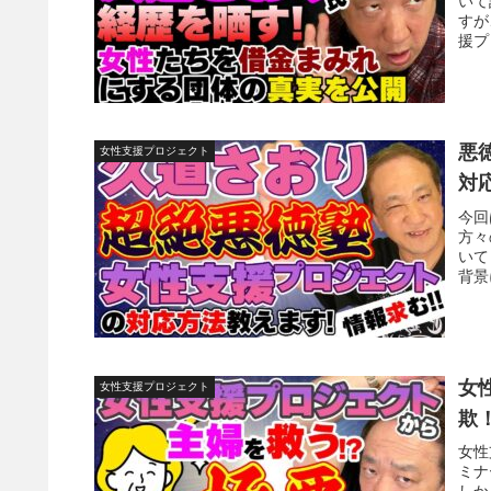
いて
すが
援プ
悪
女性支援プロジェクト
対
今回
方々
いて
背景
女
女性支援プロジェクト
欺
女性
ミナ
しか