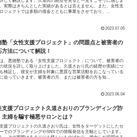
詳しく解説します。久道氏の経歴を見ると一見すごそうに感じま
、実際はきちんとした実績があるとは言えません。また、女性支
ロジェクトでは多額の借金とともに事業をさせており、...
2023.07.05
徳塾「女性支援プロジェクト」の問題点と被害者の
応方法について解説！
は、悪徳塾である「女性支援プロジェクト」について、被害者の
の状況を詳しく取り上げました。久道さおり氏の経歴や実績につ
も検証し、彼女が主婦を対象に悪質な営業活動をおこなっている
に迫っていきます。被害者の方、または被害者の方を知...
2023.06.04
性支援プロジェクト久道さおりのブランディング詐
！主婦を騙す極悪サロンとは？
支援プロジェクトの久道さおり氏は、女性をターゲットにしたセ
ーでのブランディングやSNSでの情報発信を主軸としています。
し、その実態はあまりにも怪しいものばかり。彼女らが提唱する