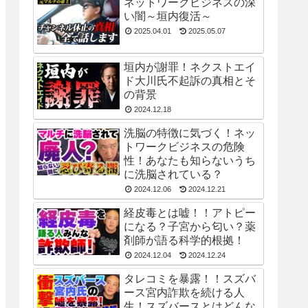
ネットワークビジネスの深
い闇～垣内復活～
2025.04.01
2025.05.07
垣内が謝罪！ネクストエイ
ド大川氏不起訴の真相とそ
の背景
2024.12.18
洗脳の特徴に気づく！ネッ
トワークビジネスの危険
性！あなたも知らないうち
に洗脳されている？
2024.12.06
2024.12.21
経皮毒とは嘘！！アトピー
になる？子宮から匂い？薬
剤師が語る科学的根拠！
2024.12.04
2024.12.24
タレコミを暴露！！スズバ
ース宮内詐欺を続ける人
生！スズバースとはどんな