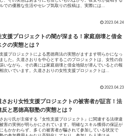
ルでの優雅な生活やセレブ気取りの投稿は、実際には...
2023.04.24
性支援プロジェクトの闇が深まる！家庭崩壊と借金
スクの実態とは？
支援プロジェクトによる悪徳商法の実態がますます明らかになっ
ました。久道さおりを中心とするこのプロジェクトは、女性の自
謳いながら、その裏には家庭崩壊と借金地獄が潜んでいるとの報
相次いでいます。久道さおりの女性支援プロジェクトは...
2023.04.23
道さおり女性支援プロジェクトの被害者が証言！法
違反と悪徳高額塾の実態とは？
さおり氏が主催する『女性支援プロジェクト』に関連する法律違
被害の実例が明らかにされています。明確なスキル獲得の保証が
にもかかわらず、多くの被害者が騙されて参加している状況で
塾の参加費用もかなり高額化しており、参加した人達はそ...