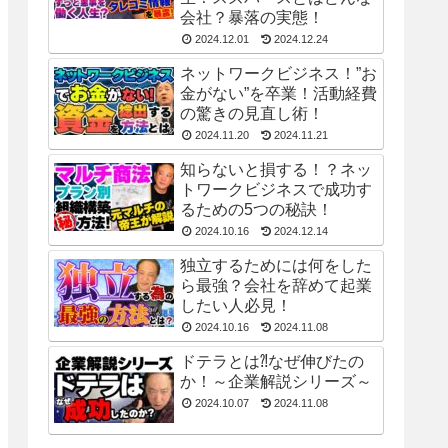
会社？暴落の実態！
2024.12.01
2024.12.24
ネットワークビジネス！”お
金がない”を卒業！活動経費
の驚きの見直し術！
2024.11.20
2024.11.21
知らないと損する！？ネッ
トワークビジネスで成功す
るための5つの秘訣！
2024.10.16
2024.12.14
独立するためには何をした
ら最強？会社を辞めて起業
したい人必見！
2024.10.16
2024.11.08
ドテラとは⁈なぜ伸びたの
か！～企業解説シリーズ～
2024.10.07
2024.11.08