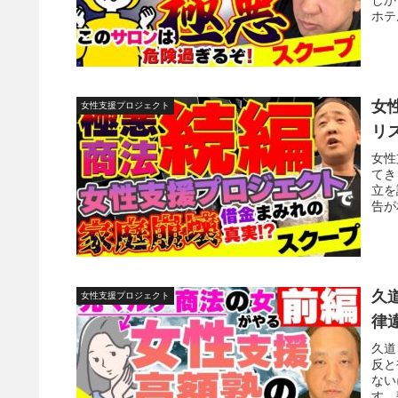
ホテ
女
女性支援プロジェクト
リ
女性
てき
立を
告が
久
女性支援プロジェクト
律
久道
反と
ない
す。