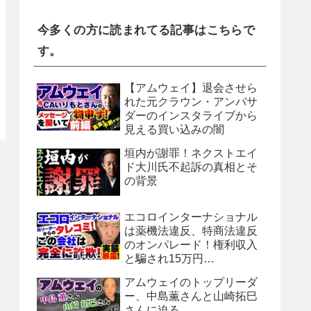
今多くの方に読まれてる記事はこちらで
す。
【アムウェイ】退会させら
れた元クラウン・アンバサ
ダーのインスタライブから
見える買い込みの闇
垣内が謝罪！ネクストエイ
ド大川氏不起訴の真相とそ
の背景
エコロインターナショナル
は薬機法違反、特商法違反
のオンパレード！権利収入
と騙され15万円…
アムウェイのトップリーダ
ー、中島薫さんと山崎拓巳
さんに迫る