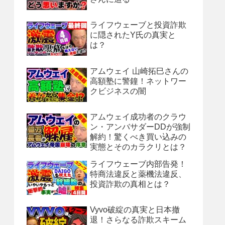
ライフウェーブと投資詐欺
に隠されたY氏の真実と
は？
アムウェイ 山崎拓巳さんの
高額塾に警鐘！ネットワー
クビジネスの闇
アムウェイ成功者のクラウ
ン・アンバサダーDDが強制
解約！驚くべき買い込みの
実態とそのカラクリとは？
ライフウェーブ内部告発！
特商法違反と薬機法違反、
投資詐欺の真相とは？
Vyvo破綻の真実と日本撤
退！さらなる詐欺スキーム