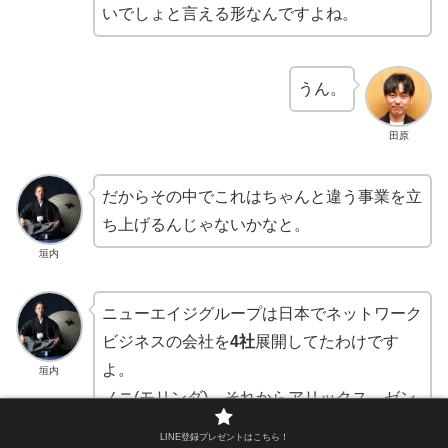
いでしょと言える形なんですよね。
うん。
田原
だからその中でこれはちゃんと違う事業を立
ち上げるんじゃないかなと。
垣内
ニューエイジグループは日本でネットワーク
ビジネスの会社を
4社
展開してたわけです
よ。
垣内
ノニ(モリンダ)、それからアリックス、ゼン
ノア、アライヴン。
LINE登録プレゼントはこちら！