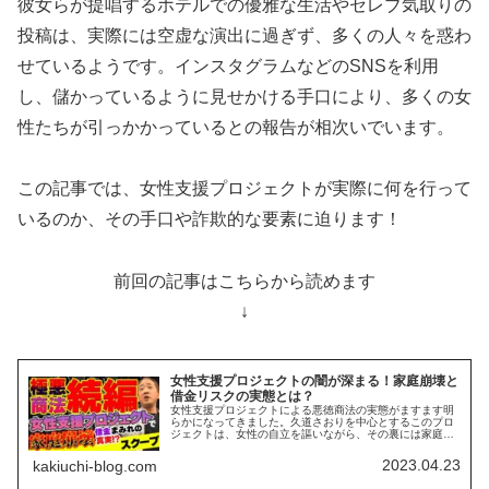
彼女らが提唱するホテルでの優雅な生活やセレブ気取りの
投稿は、実際には空虚な演出に過ぎず、多くの人々を惑わ
せているようです。インスタグラムなどのSNSを利用
し、儲かっているように見せかける手口により、多くの女
性たちが引っかかっているとの報告が相次いでいます。
この記事では、女性支援プロジェクトが実際に何を行って
いるのか、その手口や詐欺的な要素に迫ります！
前回の記事はこちらから読めます
↓
女性支援プロジェクトの闇が深まる！家庭崩壊と
借金リスクの実態とは？
女性支援プロジェクトによる悪徳商法の実態がますます明
らかになってきました。久道さおりを中心とするこのプロ
ジェクトは、女性の自立を謳いながら、その裏には家庭崩
壊と借金地獄が潜んでいるとの報告が相次いでいます。久
道さおりの女性支援プロジェクトは...
2023.04.23
kakiuchi-blog.com