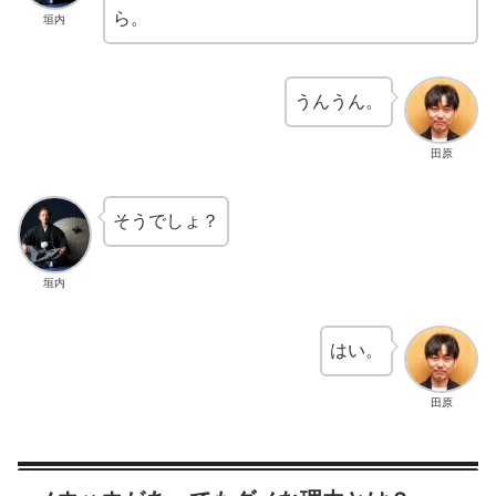
ら。
垣内
うんうん。
田原
そうでしょ？
垣内
はい。
田原