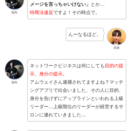
メージを言っちゃいけない」
とか…
特商法違反
ですよ！その時点で。
垣内
んーなるほど。
田原
ネットワークビジネスは何にしても
目的の提
示
、
身分の提示
。
アムウェイさん逮捕されてますよね？マッチ
垣内
ングアプリで出会いました、その人に目的、
身分を告げずにアップラインといわれる上級
リーダー…上級階位のリーダーが経営するサ
ロンに連れていきました…