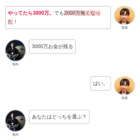
やってたら3000万。
でも
2000万無くなっ
た
！
田原
3000万お金が残る
垣内
はい。
田原
あなたはどっちを選ぶ？
垣内