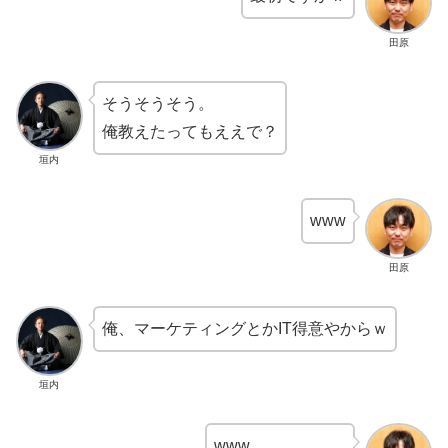
田原
そうそうそう。
俺教えたってもええで？
垣内
www
田原
俺、マーケティングとかIT得意やからｗ
垣内
www