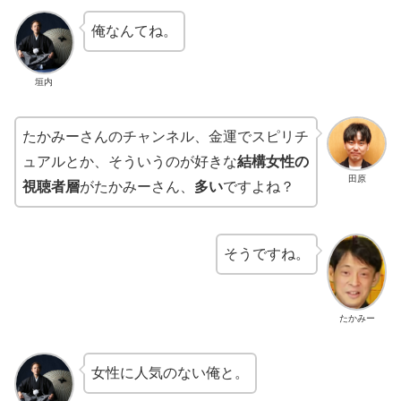
俺なんてね。
垣内
たかみーさんのチャンネル、金運でスピリチ
ュアルとか、そういうのが好きな
結構女性の
田原
視聴者層
がたかみーさん、
多い
ですよね？
そうですね。
たかみー
女性に人気のない俺と。