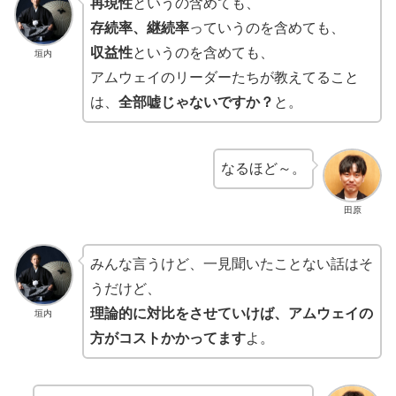
再現性
というの含めても、
存続率、継続率
っていうのを含めても、
収益性
というのを含めても、
垣内
アムウェイのリーダーたちが教えてること
は、
全部嘘じゃないですか？
と。
なるほど～。
田原
みんな言うけど、一見聞いたことない話はそ
うだけど、
理論的に対比をさせていけば、アムウェイの
垣内
方がコストかかってます
よ。